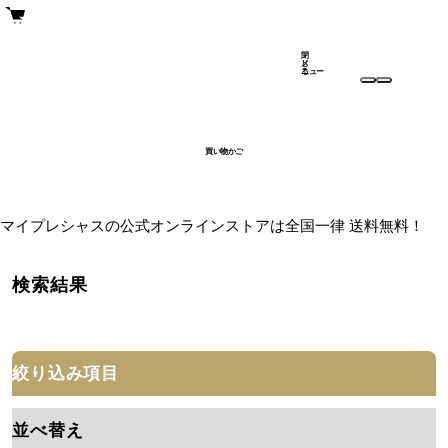
閉
メ
じ
ニュー
る
買い物かご
マイプレシャスの公式オンラインストアは全国一律 送料無料！
検索結果
絞り込み項目
並べ替え